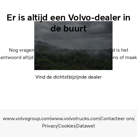
Er is altijd een Volvo-dealer in
de buurt
Nog vragen? Met duizenden dealers wereldwijd is het
antwoord altijd in de buurt. Loop eens binnen, bel ons of maak
een afspraak bij u in het bedrijf.
Vind de dichtstbijzijnde dealer
www.volvogroup.com
www.volvotrucks.com
Contacteer ons
Privacy
Cookies
Datawet