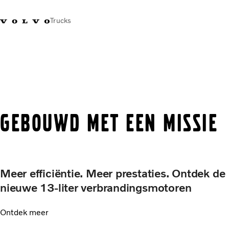
Trucks
+32-2 482 51 11
Jobs
Merchandise Shop
Inloggen
Français
België
Transportoplossingen
Trucks
Services
Gebouwd met een missie
Over ons
Pers en media
Contact
Energietransitie
Meer efficiëntie. Meer prestaties. Ontdek de
Dealerlocator
nieuwe 13-liter verbrandingsmotoren
Ontdek meer