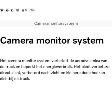
Trucks
Cameramonitorsysteem
+32-2 482 51 11
Jobs
Merchandise Shop
Inloggen
Français
België
Camera monitor system
Transportoplossingen
Trucks
Services
Het camera monitor system verbetert de aerodynamica van
Over ons
de truck en beperkt het energieverbruik. Het biedt verbeterd
Pers en media
direct zicht, verbeterd nachtzicht en kleinere dode hoeken
Contact
dichtbij de truck.
Energietransitie
Dealerlocator