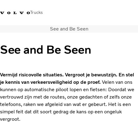
Trucks
See and Be Seen
+32-2 482 51 11
Jobs
Merchandise Shop
Inloggen
Français
België
See and Be Seen
Transportoplossingen
Trucks
Services
Vermijd risicovolle situaties. Vergroot je bewustzijn. En stel
Over ons
je kennis van verkeersveiligheid op de proef.
Velen van ons
Pers en media
kunnen op automatische piloot lopen en fietsen: Doordat we
Contact
vertrouwd zijn met de routes, onze gedachten of zelfs onze
Energietransitie
telefoons, raken we afgeleid van wat er gebeurt. Het is een
Dealerlocator
simpel feit dat dit soort gedrag de kans op een ongeluk
vergroot.