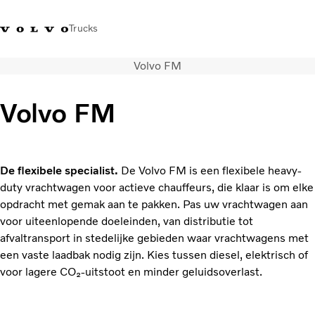
Trucks
Volvo FM
+32-2 482 51 11
Jobs
Merchandise Shop
Inloggen
Français
België
Volvo FM
Transportoplossingen
Trucks
Services
De flexibele specialist.
De Volvo FM is een flexibele heavy-
Over ons
duty vrachtwagen voor actieve chauffeurs, die klaar is om elke
Pers en media
opdracht met gemak aan te pakken. Pas uw vrachtwagen aan
Contact
voor uiteenlopende doeleinden, van distributie tot
Energietransitie
afvaltransport in stedelijke gebieden waar vrachtwagens met
Dealerlocator
een vaste laadbak nodig zijn. Kies tussen diesel, elektrisch of
voor lagere CO₂-uitstoot en minder geluidsoverlast.