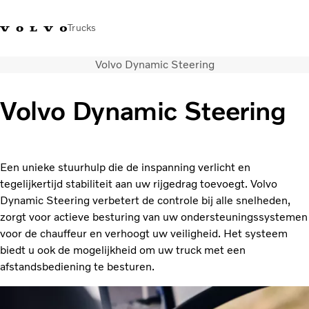
Trucks
Volvo Dynamic Steering
+32-2 482 51 11
Jobs
Merchandise Shop
Inloggen
Français
België
Volvo Dynamic Steering
Transportoplossingen
Trucks
Services
Een unieke stuurhulp die de inspanning verlicht en
Over ons
tegelijkertijd stabiliteit aan uw rijgedrag toevoegt. Volvo
Pers en media
Dynamic Steering verbetert de controle bij alle snelheden,
Contact
zorgt voor actieve besturing van uw ondersteuningssystemen
Energietransitie
voor de chauffeur en verhoogt uw veiligheid. Het systeem
Dealerlocator
biedt u ook de mogelijkheid om uw truck met een
afstandsbediening te besturen.