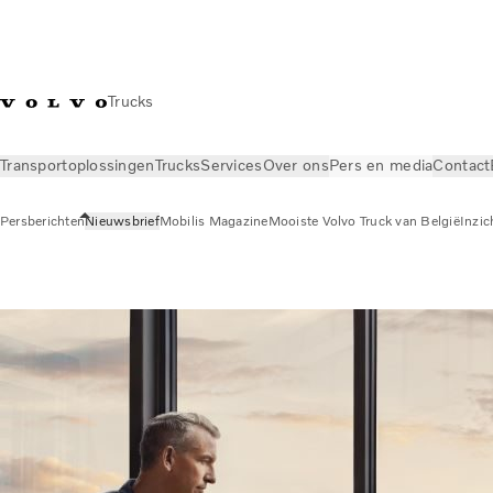
Trucks
Transportoplossingen
Trucks
Services
Over ons
Pers en media
Contact
Persberichten
Nieuwsbrief
Mobilis Magazine
Mooiste Volvo Truck van België
Inzic
Pers en media
Nieuwsbrief