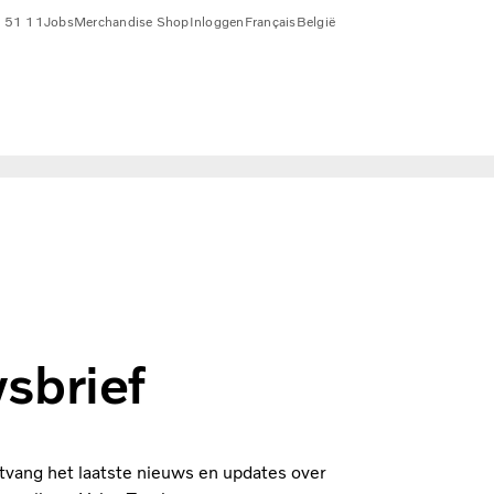
 51 11
Jobs
Merchandise Shop
Inloggen
Français
België
sbrief
tvang het laatste nieuws en updates over