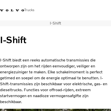
Trucks
I-Shift
+32-2 482 51 11
Jobs
Merchandise Shop
Inloggen
Français
België
I-Shift
Transportoplossingen
Trucks
Services
I-Shift biedt een reeks automatische transmissies die
Over ons
ontworpen zijn om het rijden eenvoudiger, veiliger en
Pers en media
energiezuiniger te maken. Elke schakelmoment is perfect
Contact
getimed en soepel om de energie optimaal te benutten. I-
Energietransitie
Shift-transmissies zijn beschikbaar voor elektrische, gas- en
Dealerlocator
dieseltrucks. Functies voor offroad-rijden, extreem
startvermogen en naadloze vermogensafgifte zijn
beschikbaar.