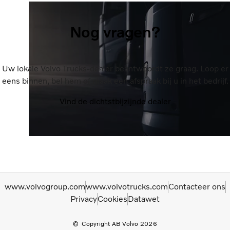
Nog vragen?
Uw lokale Volvo Trucks-dealer beantwoordt ze graag. Loop er
eens binnen, bel hem of maak een afspraak bij u in het bedrijf.
Vind de dichtstbijzijnde dealer
www.volvogroup.com
www.volvotrucks.com
Contacteer ons
Privacy
Cookies
Datawet
Copyright AB Volvo 2026