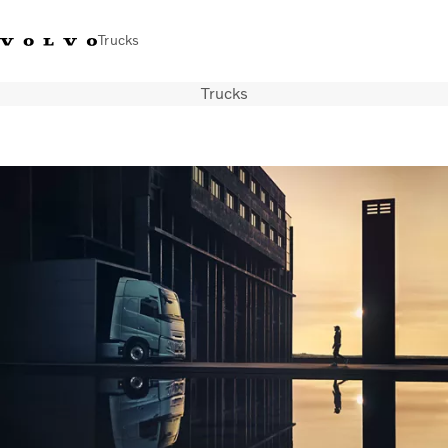
Trucks
Trucks
+32-2 482 51 11
Jobs
Merchandise Shop
Inloggen
Français
België
Transportoplossingen
Trucks
Services
Over ons
Pers en media
Contact
Energietransitie
Dealerlocator