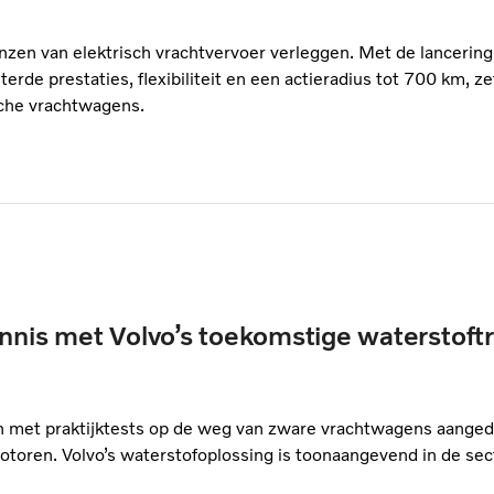
renzen van elektrisch vrachtvervoer verleggen. Met de lancerin
rde prestaties, flexibiliteit en een actieradius tot 700 km, z
sche vrachtwagens.
ennis met Volvo’s toekomstige waterstoft
n met praktijktests op de weg van zware vrachtwagens aange
toren. Volvo’s waterstofoplossing is toonaangevend in de sect