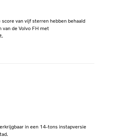
 score van vijf sterren hebben behaald
n van de Volvo FH met
t.
e
verkrijgbaar in een 14-tons instapversie
tad.