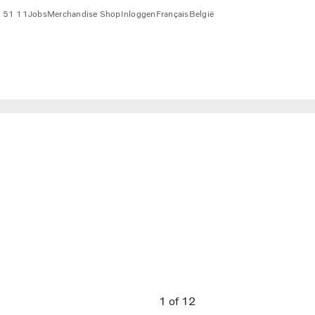
 51 11
Jobs
Merchandise Shop
Inloggen
Français
België
1
of
12