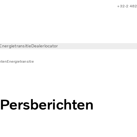
+32-2 482
Energietransitie
Dealerlocator
hten
Energietransitie
Persberichten