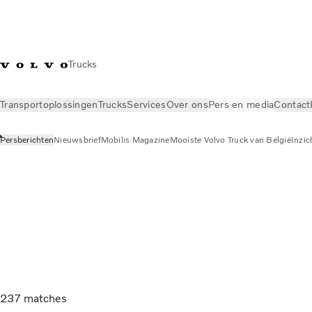
Trucks
Transportoplossingen
Trucks
Services
Over ons
Pers en media
Contact
Persberichten
Nieuwsbrief
Mobilis Magazine
Mooiste Volvo Truck van België
Inzic
Pers en media
Persberichten
237
matches