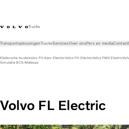
Trucks
Transportoplossingen
Trucks
Services
Over ons
Pers en media
Contact
Elektrische trucks
Volvo FH Aero Electric
Volvo FH Electric
Volvo FMX Electric
Vol
Simulatie BCS Matexpo
Trucks
Elektrische trucks
Volvo FL Electric
Volvo FL Electric