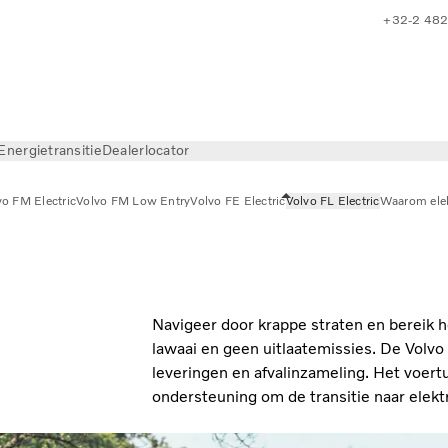
+32-2 482
Energietransitie
Dealerlocator
vo FM Electric
Volvo FM Low Entry
Volvo FE Electric
Volvo FL Electric
Waarom elek
Navigeer door krappe straten en bereik 
lawaai en geen uitlaatemissies. De Volvo 
leveringen en afvalinzameling. Het voertu
ondersteuning om de transitie naar elekt