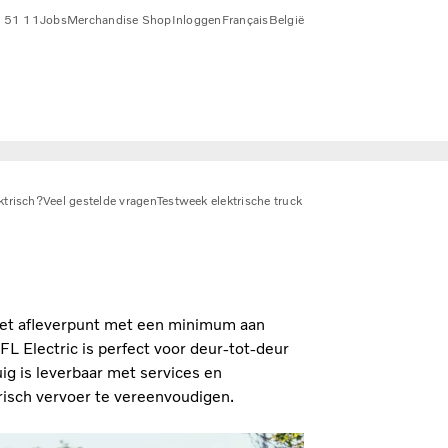
 51 11
Jobs
Merchandise Shop
Inloggen
Français
België
trisch?
Veel gestelde vragen
Testweek elektrische truck
het afleverpunt met een minimum aan
FL Electric is perfect voor deur-tot-deur
ig is leverbaar met services en
risch vervoer te vereenvoudigen.