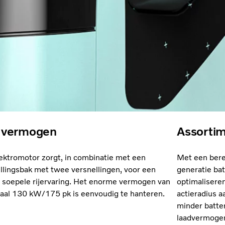
t vermogen
Assortim
ektromotor zorgt, in combinatie met een
Met een bere
llingsbak met twee versnellingen, voor een
generatie bat
t soepele rijervaring. Het enorme vermogen van
optimalisere
al 130 kW/175 pk is eenvoudig te hanteren.
actieradius a
minder batter
laadvermogen