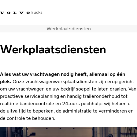
Trucks
Werkplaatsdiensten
+32-2 482 51 11
Jobs
Merchandise Shop
Inloggen
Français
België
Werkplaatsdiensten
Transportoplossingen
Trucks
Services
Alles wat uw vrachtwagen nodig heeft, allemaal op één
Over ons
plek.
Onze vrachtwagenwerkplaatsdiensten zijn erop gericht
Pers en media
om uw vrachtwagen en uw bedrijf soepel te laten draaien. Van
Contact
proactieve serviceplanning en handig traileronderhoud tot
Energietransitie
realtime bandencontrole en 24-uurs pechhulp: wij helpen u
Dealerlocator
de uitvaltijd te beperken, de administratie te verminderen en
de controle te behouden.