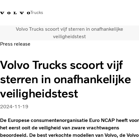
Trucks
Volvo Trucks scoort vijf sterren in onafhankelijke
+32-2 482 51 11
Jobs
Merchandise Shop
Inloggen
Français
België
veiligheidstest
Press release
Transportoplossingen
Volvo Trucks scoort vijf
Trucks
Services
sterren in onafhankelijke
Over ons
Pers en media
veiligheidstest
Contact
Energietransitie
2024-11-19
Dealerlocator
De Europese consumentenorganisatie Euro NCAP heeft voor
het eerst ooit de veiligheid van zware vrachtwagens
beoordeeld. De best verkochte modellen van Volvo, de Volvo