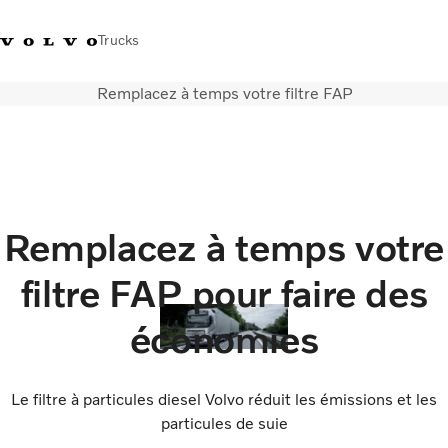
Trucks
Remplacez à temps votre filtre FAP
+32-2 482 51 11
Jobs
Merchandise shop
Connexion
Nederlands
Belgique
Solutions de transport
Camions
Services
Remplacez à temps votre
Notre société
Presse et médias
filtre FAP pour faire des
Nous contacter
Transition énergétique
économies
Votre garage
Le filtre à particules diesel Volvo réduit les émissions et les
particules de suie