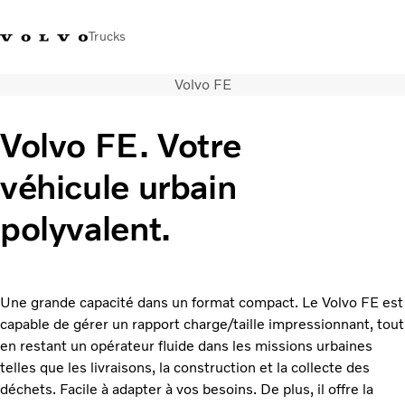
Trucks
Volvo FE
+32-2 482 51 11
Jobs
Merchandise shop
Connexion
Nederlands
Belgique
Volvo FE. Votre
Solutions de transport
véhicule urbain
Camions
Services
polyvalent.
Notre société
Presse et médias
Nous contacter
Transition énergétique
Une grande capacité dans un format compact. Le Volvo FE est
Votre garage
capable de gérer un rapport charge/taille impressionnant, tout
en restant un opérateur fluide dans les missions urbaines
telles que les livraisons, la construction et la collecte des
déchets. Facile à adapter à vos besoins. De plus, il offre la