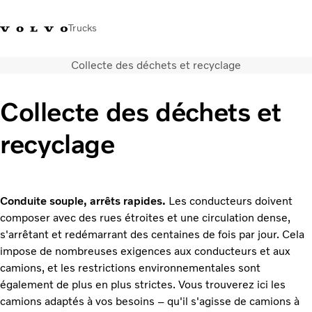
Trucks
Collecte des déchets et recyclage
+32-2 482 51 11
Jobs
Merchandise shop
Connexion
Nederlands
Belgique
Collecte des déchets et
Solutions de transport
recyclage
Camions
Services
Notre société
Presse et médias
Conduite souple, arrêts rapides.
Les conducteurs doivent
Nous contacter
composer avec des rues étroites et une circulation dense,
Transition énergétique
s'arrêtant et redémarrant des centaines de fois par jour. Cela
Votre garage
impose de nombreuses exigences aux conducteurs et aux
camions, et les restrictions environnementales sont
également de plus en plus strictes. Vous trouverez ici les
camions adaptés à vos besoins – qu'il s'agisse de camions à