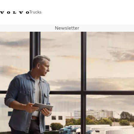
Trucks
Newsletter
+32-2 482 51 11
Jobs
Merchandise shop
Connexion
Nederlands
Belgique
Solutions de transport
Camions
Services
Notre société
Presse et médias
Nous contacter
Transition énergétique
Votre garage