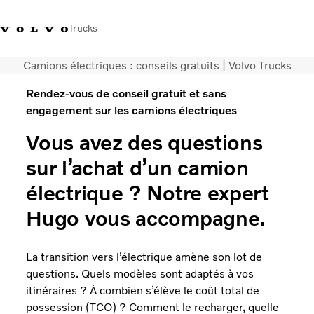
Trucks
Camions électriques : conseils gratuits | Volvo Trucks
+32-2 482 51 11
Jobs
Merchandise shop
Connexion
Nederlands
Belgique
Rendez-vous de conseil gratuit et sans
engagement sur les camions électriques
Solutions de transport
Vous avez des questions
Camions
Services
sur l’achat d’un camion
Notre société
électrique ? Notre expert
Presse et médias
Nous contacter
Hugo vous accompagne.
Transition énergétique
Votre garage
La transition vers l’électrique amène son lot de
questions. Quels modèles sont adaptés à vos
itinéraires ? À combien s’élève le coût total de
possession (TCO) ? Comment le recharger, quelle