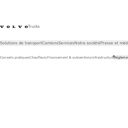
Trucks
Solutions de transport
Camions
Services
Notre société
Presse et méd
Conseils pratiques
Chauffeurs
Financement & subventions
Infrastructure
Régleme
Transition énergétique
Conseils pratiques
Réglementations