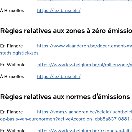
À Bruxelles
https://lez.brussels/
Règles relatives aux zones à zéro émission
En Flandre
https://www.vlaanderen.be/departement-mo
stadslogistiek-zes
En Wallonie
https://www.lez-belgium.be/nl/milieuzone/w
À Bruxelles
https://lez.brussels/
Règles relatives aux normes d’émissions
En Flandre
https://vmm.vlaanderen.be/beleid/luchtbele
op-basis-van-euronormen?activeAccordion=cbb5a837-088
En Wallonie
https://www.lez-belgium.be/fr/zones-a-faib