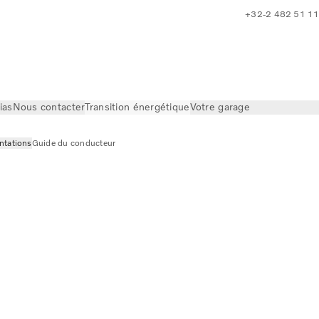
+32-2 482 51 1
ias
Nous contacter
Transition énergétique
Votre garage
ntations
Guide du conducteur