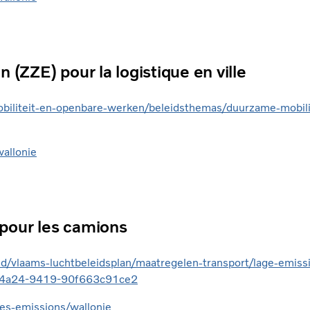
 (ZZE) pour la logistique en ville
biliteit-en-openbare-werken/beleidsthemas/duurzame-mobili
allonie
 pour les camions
id/vlaams-luchtbeleidsplan/maatregelen-transport/lage-emissi
1-4a24-9419-90f663c91ce2
les-emissions/wallonie