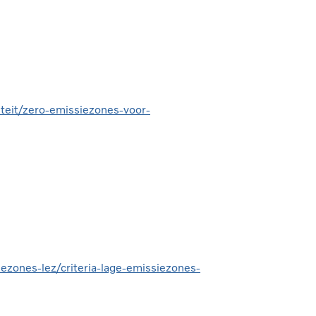
teit/zero-emissiezones-voor-
ezones-lez/criteria-lage-emissiezones-