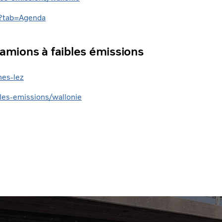
l?tab=Agenda
camions à faibles émissions
nes-lez
les-emissions/wallonie