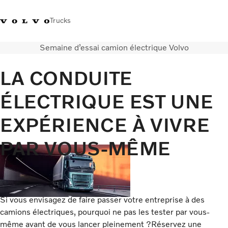
Trucks
Semaine d’essai camion électrique Volvo
+32-2 482 51 11
Jobs
Merchandise shop
Connexion
Nederlands
Belgique
LA CONDUITE
Solutions de transport
ÉLECTRIQUE EST UNE
Camions
Services
EXPÉRIENCE À VIVRE
Notre société
Presse et médias
PAR VOUS-MÊME
Nous contacter
Transition énergétique
Votre garage
Si vous envisagez de faire passer votre entreprise à des
camions électriques, pourquoi ne pas les tester par vous-
même avant de vous lancer pleinement ?Réservez une