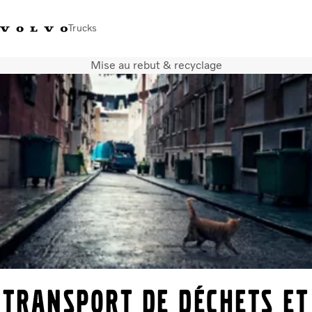
Trucks
Mise au rebut & recyclage
+32-2 482 51 11
Jobs
Merchandise shop
Connexion
Nederlands
Belgique
Solutions de transport
Camions
Services
Notre société
Presse et médias
Nous contacter
Transition énergétique
Votre garage
TRANSPORT DE DÉCHETS ET