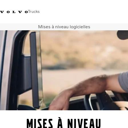
Trucks
Mises à niveau logicielles
+32-2 482 51 11
Jobs
Merchandise shop
Connexion
Nederlands
Belgique
Solutions de transport
Camions
Services
Notre société
Presse et médias
Nous contacter
Transition énergétique
Votre garage
Mises à niveau