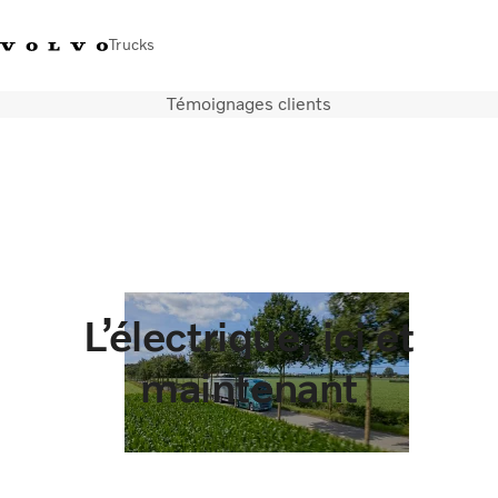
Trucks
Témoignages clients
+32-2 482 51 11
Jobs
Merchandise shop
Connexion
Nederlands
Belgique
Solutions de transport
Camions
Services
Notre société
Presse et médias
L’électrique, ici et
Nous contacter
Transition énergétique
maintenant
Votre garage