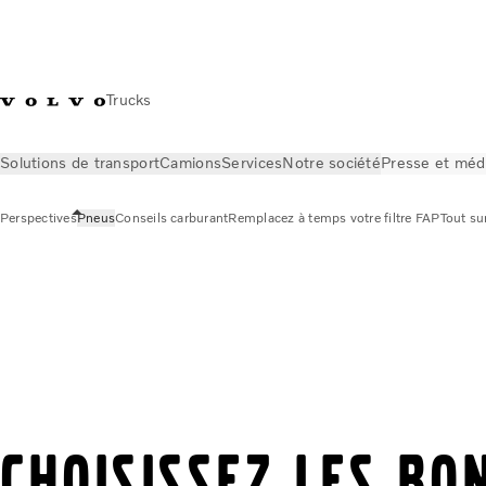
Trucks
Solutions de transport
Camions
Services
Notre société
Presse et méd
Perspectives
Pneus
Conseils carburant
Remplacez à temps votre filtre FAP
Tout sur
Presse et médias
Perspectives
Pneus
Choisissez les bo