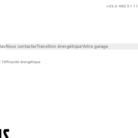
+32-2 482 51 1
ias
Nous contacter
Transition énergétique
Votre garage
 l'efficacité énergétique
ns