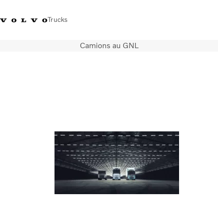
Trucks
Camions au GNL
+32-2 482 51 11
Jobs
Merchandise shop
Connexion
Nederlands
Belgique
Solutions de transport
Camions
Services
Notre société
Presse et médias
Nous contacter
Transition énergétique
Votre garage