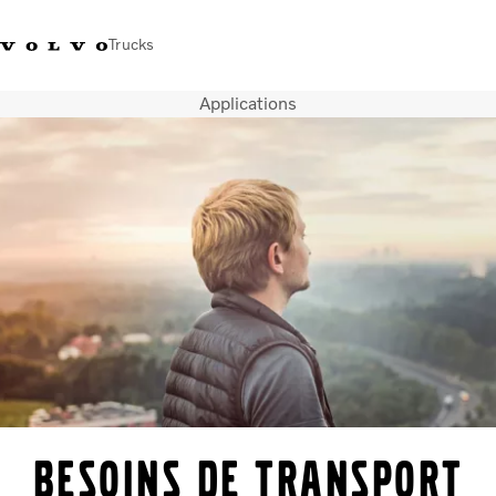
Trucks
Applications
+32-2 482 51 11
Jobs
Merchandise shop
Connexion
Nederlands
Belgique
Solutions de transport
Camions
Services
Notre société
Presse et médias
Nous contacter
Transition énergétique
Votre garage
Besoins de transport