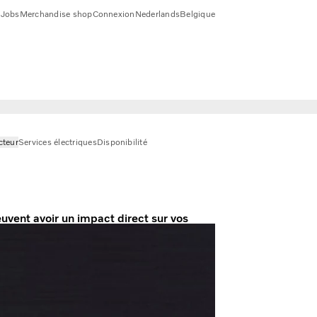
1
Jobs
Merchandise shop
Connexion
Nederlands
Belgique
cteur
Services électriques
Disponibilité
uvent avoir un impact direct sur vos
s de flotte, y compris les services de
r à être plus productifs, efficaces et en
t à retenir les meilleurs talents.