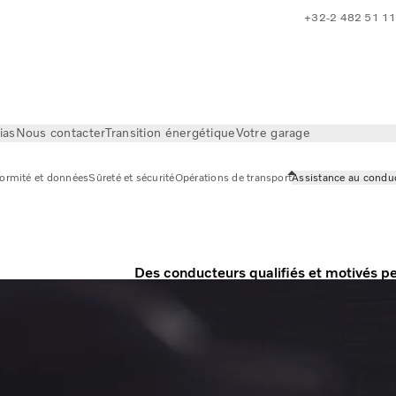
+32-2 482 51 1
ias
Nous contacter
Transition énergétique
Votre garage
ormité et données
Sûreté et sécurité
Opérations de transport
Assistance au condu
Des conducteurs qualifiés et motivés pe
cteur
résultats.
Notre assistance aux conducteur
coaching et les applications, peut les aide
sécurité. En plus de vous aider à attirer e