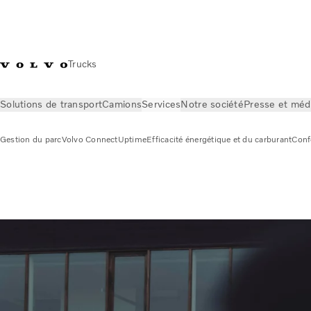
Trucks
Solutions de transport
Camions
Services
Notre société
Presse et méd
Gestion du parc
Volvo Connect
Uptime
Efficacité énergétique et du carburant
Conf
Services
Gestion du parc
Assistance au conducteur
Assistance au condu