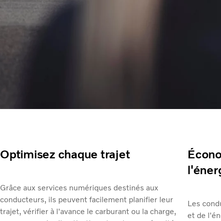
Que sont les services d'assist
conducteurs?
Optimisez chaque trajet
Écono
l'éner
Grâce aux services numériques destinés aux
conducteurs, ils peuvent facilement planifier leur
Les cond
trajet, vérifier à l'avance le carburant ou la charge,
et de l'é