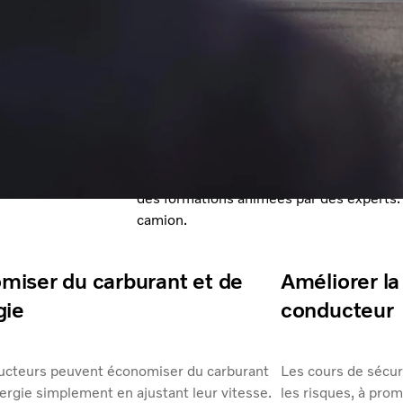
Les services d'assistance aux conducteur
ance aux
meilleur parti de chaque trajet. Améliorez
consommation de carburant, la sécurité 
des formations animées par des experts. 
camion.
miser du carburant et de
Améliorer la
gie
conducteur
ucteurs peuvent économiser du carburant
Les cours de sécur
nergie simplement en ajustant leur vitesse.
les risques, à pro