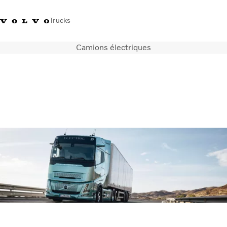
Trucks
Camions électriques
+32-2 482 51 11
Jobs
Merchandise shop
Connexion
Nederlands
Belgique
Solutions de transport
Camions
Services
Notre société
Presse et médias
Nous contacter
Transition énergétique
Votre garage