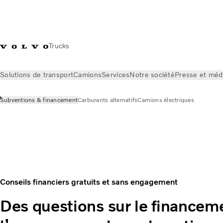
Trucks
Solutions de transport
Camions
Services
Notre société
Presse et méd
Subventions & financement
Carburants alternatifs
Camions électriques
Nous contacter
Subventions & financement
Conseils financiers gratuits et sans engagement
Des questions sur le financem