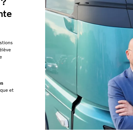
 ?
nte
stions
’élève
e
ns
ique et