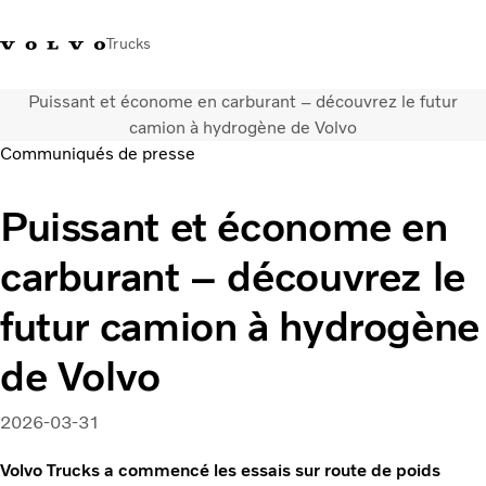
Trucks
Puissant et économe en carburant – découvrez le futur
+32-2 482 51 11
Jobs
Merchandise shop
Connexion
Nederlands
Belgique
camion à hydrogène de Volvo
Communiqués de presse
Solutions de transport
Puissant et économe en
Camions
Services
carburant – découvrez le
Notre société
Presse et médias
futur camion à hydrogène
Nous contacter
Transition énergétique
de Volvo
Votre garage
2026-03-31
Volvo Trucks a commencé les essais sur route de poids