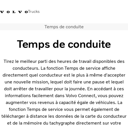
Trucks
Temps de conduite
+32-2 482 51 11
Jobs
Merchandise shop
Connexion
Nederlands
Belgique
Temps de conduite
Solutions de transport
Camions
Tirez le meilleur parti des heures de travail disponibles des
Services
conducteurs. La fonction Temps de service affiche
Notre société
directement quel conducteur est le plus à même d'accepter
Presse et médias
une nouvelle mission, lequel doit faire une pause et lequel
Nous contacter
doit arrêter de travailler pour la journée. En accédant à ces
Transition énergétique
informations facilement dans Volvo Connect, vous pouvez
Votre garage
augmenter vos revenus à capacité égale de véhicules. La
fonction Temps de service vous permet également de
télécharger à distance les données de la carte du conducteur
et de la mémoire du tachygraphe directement sur votre